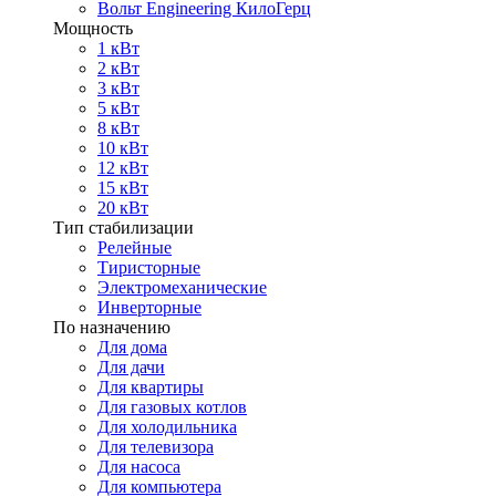
Вольт Engineering КилоГерц
Мощность
1 кВт
2 кВт
3 кВт
5 кВт
8 кВт
10 кВт
12 кВт
15 кВт
20 кВт
Тип стабилизации
Релейные
Тиристорные
Электромеханические
Инверторные
По назначению
Для дома
Для дачи
Для квартиры
Для газовых котлов
Для холодильника
Для телевизора
Для насоса
Для компьютера