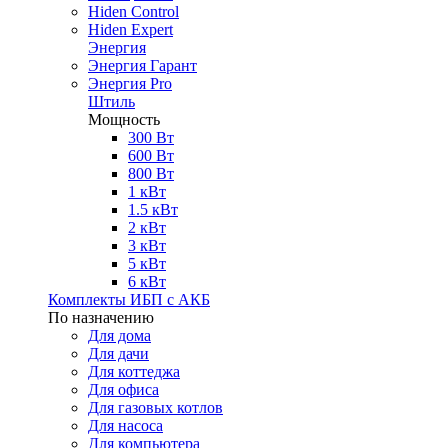
Hiden Control
Hiden Expert
Энергия
Энергия Гарант
Энергия Pro
Штиль
Мощность
300 Вт
600 Вт
800 Вт
1 кВт
1.5 кВт
2 кВт
3 кВт
5 кВт
6 кВт
Комплекты ИБП с АКБ
По назначению
Для дома
Для дачи
Для коттеджа
Для офиса
Для газовых котлов
Для насоса
Для компьютера