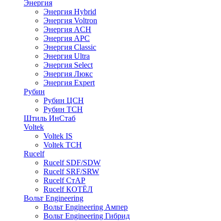
Энергия
Энергия Hybrid
Энергия Voltron
Энергия ACH
Энергия АРС
Энергия Classic
Энергия Ultra
Энергия Select
Энергия Люкс
Энергия Expert
Рубин
Рубин ЦСН
Рубин ТСН
Штиль ИнСтаб
Voltek
Voltek IS
Voltek ТСН
Rucelf
Rucelf SDF/SDW
Rucelf SRF/SRW
Rucelf СтАР
Rucelf КОТЁЛ
Вольт Engineering
Вольт Engineering Ампер
Вольт Engineering Гибрид