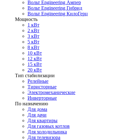
Вольт Engineering Ампер
Вольт Engineering Гибрид
Вольт Engineering КилоГерц
Мощность
1 кВт
2 кВт
3 кВт
5 кВт
8 кВт
10 кВт
12 кВт
15 кВт
20 кВт
Тип стабилизации
Релейные
Тиристорные
Электромеханические
Инверторные
По назначению
Для дома
Для дачи
Для квартиры
Для газовых котлов
Для холодильника
Для телевизора