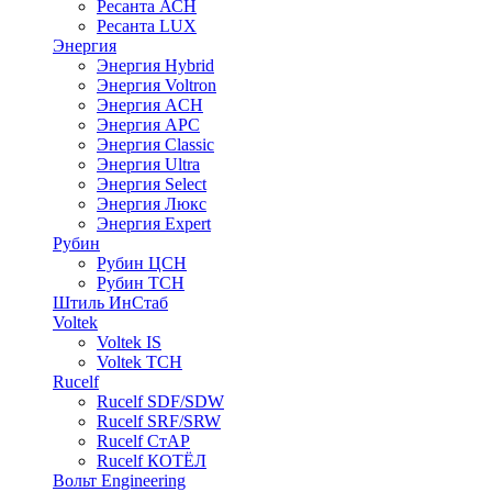
Ресанта АСН
Ресанта LUX
Энергия
Энергия Hybrid
Энергия Voltron
Энергия ACH
Энергия АРС
Энергия Classic
Энергия Ultra
Энергия Select
Энергия Люкс
Энергия Expert
Рубин
Рубин ЦСН
Рубин ТСН
Штиль ИнСтаб
Voltek
Voltek IS
Voltek ТСН
Rucelf
Rucelf SDF/SDW
Rucelf SRF/SRW
Rucelf СтАР
Rucelf КОТЁЛ
Вольт Engineering