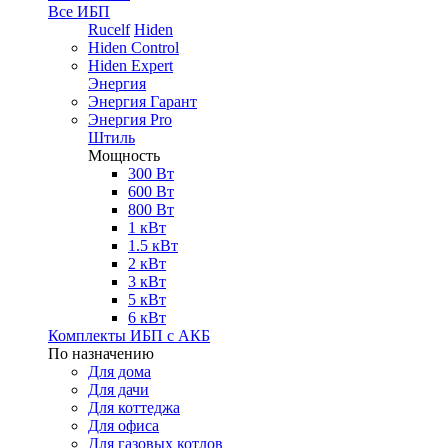
Все ИБП
Rucelf
Hiden
Hiden Control
Hiden Expert
Энергия
Энергия Гарант
Энергия Pro
Штиль
Мощность
300 Вт
600 Вт
800 Вт
1 кВт
1.5 кВт
2 кВт
3 кВт
5 кВт
6 кВт
Комплекты ИБП с АКБ
По назначению
Для дома
Для дачи
Для коттеджа
Для офиса
Для газовых котлов