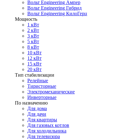
Вольт Engineering Ампер
Вольт Engineering Гибрид
Вольт Engineering КилоГерц
Мощность
1 кВт
2 кВт
3 кВт
5 кВт
8 кВт
10 кВт
12 кВт
15 кВт
20 кВт
Тип стабилизации
Релейные
Тиристорные
Электромеханические
Инверторные
По назначению
Для дома
Для дачи
Для квартиры
Для газовых котлов
Для холодильника
Для телевизора