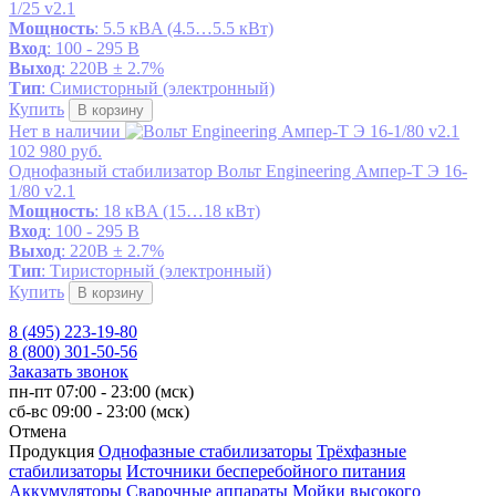
1/25 v2.1
Мощность
: 5.5 кВA (4.5…5.5 кВт)
Вход
: 100 - 295 В
Выход
: 220В ± 2.7%
Тип
: Симисторный (электронный)
Купить
В корзину
Нет в наличии
102 980 руб.
Однофазный стабилизатор Вольт Engineering Ампер-Т Э 16-
1/80 v2.1
Мощность
: 18 кВA (15…18 кВт)
Вход
: 100 - 295 В
Выход
: 220В ± 2.7%
Тип
: Тиристорный (электронный)
Купить
В корзину
8 (495) 223-19-80
8 (800) 301-50-56
Заказать звонок
пн-пт 07:00 - 23:00 (мск)
сб-вс 09:00 - 23:00 (мск)
Отмена
Продукция
Однофазные стабилизаторы
Трёхфазные
стабилизаторы
Источники бесперебойного питания
Аккумуляторы
Сварочные аппараты
Мойки высокого