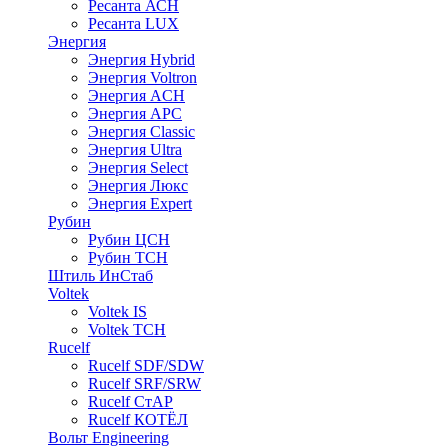
Ресанта АСН
Ресанта LUX
Энергия
Энергия Hybrid
Энергия Voltron
Энергия ACH
Энергия АРС
Энергия Classic
Энергия Ultra
Энергия Select
Энергия Люкс
Энергия Expert
Рубин
Рубин ЦСН
Рубин ТСН
Штиль ИнСтаб
Voltek
Voltek IS
Voltek ТСН
Rucelf
Rucelf SDF/SDW
Rucelf SRF/SRW
Rucelf СтАР
Rucelf КОТЁЛ
Вольт Engineering