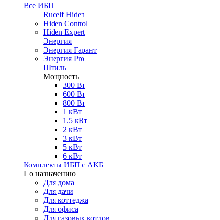
Все ИБП
Rucelf
Hiden
Hiden Control
Hiden Expert
Энергия
Энергия Гарант
Энергия Pro
Штиль
Мощность
300 Вт
600 Вт
800 Вт
1 кВт
1.5 кВт
2 кВт
3 кВт
5 кВт
6 кВт
Комплекты ИБП с АКБ
По назначению
Для дома
Для дачи
Для коттеджа
Для офиса
Для газовых котлов