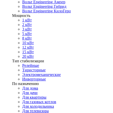
Вольт Engineering Ампер
Вольт Engineering Гибрид
Вольт Engineering КилоГерц
Мощность
1 кВт
2 кВт
3 кВт
5 кВт
8 кВт
10 кВт
12 кВт
15 кВт
20 кВт
Тип стабилизации
Релейные
Тиристорные
Электромеханические
Инверторные
По назначению
Для дома
Для дачи
Для квартиры
Для газовых котлов
Для холодильника
Для телевизора