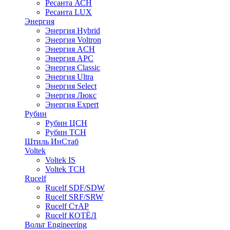
Ресанта АСН
Ресанта LUX
Энергия
Энергия Hybrid
Энергия Voltron
Энергия ACH
Энергия АРС
Энергия Classic
Энергия Ultra
Энергия Select
Энергия Люкс
Энергия Expert
Рубин
Рубин ЦСН
Рубин ТСН
Штиль ИнСтаб
Voltek
Voltek IS
Voltek ТСН
Rucelf
Rucelf SDF/SDW
Rucelf SRF/SRW
Rucelf СтАР
Rucelf КОТЁЛ
Вольт Engineering