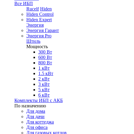
Все ИБП
Rucelf
Hiden
Hiden Control
Hiden Expert
Энергия
Энергия Гарант
Энергия Pro
Штиль
Мощность
300 Вт
600 Вт
800 Вт
1 кВт
1.5 кВт
2 кВт
3 кВт
5 кВт
6 кВт
Комплекты ИБП с АКБ
По назначению
Для дома
Для дачи
Для коттеджа
Для офиса
Для газовых котлов