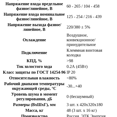
Напряжение входа предельное
60 - 265 / 104 - 458
фазное/линейное, В
Напряжение входа номинальное
125 - 254 / 216 - 439
фазное/линейное, В
Напряжение выхода фазное/
220/380 ± 5%
линейное, В
Воздушное,
Охлаждение
конвекционное/
принудительное
Клеммная винтовая
Подключение
колодка
КПД, %
>98
Ток холостого хода
0.2А (45Вт)
Класс защиты по ГОСТ 14254-96
IP 20
Относительная влажность
<80%
Рабочий диапазон температуры
-30...+40
окружающей среды, °С
Уровень шума в момент
0 (бесшумный)
регулирования, дБ
Размеры (ВхШхГ), мм
3 шт. х 420х320х180
Масса, кг
48 (3 шт. х 16 кг)
Производство
Россия, ЭТК Энергия