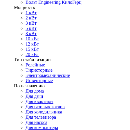
Вольт Engineering КилоГерц
Мощность
1 кВт
2 кВт
3 кВт
5 кВт
8 кВт
10 кВт
12 кВт
15 кВт
20 кВт
Тип стабилизации
Релейные
Тиристорные
Электромеханические
Инверторные
По назначению
Для дома
Для дачи
Для квартиры
Для газовых котлов
Для холодильника
Для телевизора
Для насоса
Для компьютера