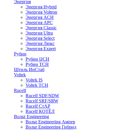
Энергия
Энергия Hybrid
Энергия Voltron
Энергия ACH
Энергия АРС
Энергия Classic
Энергия Ultra
Энергия Select
Энергия Люкс
Энергия Expert
Рубин
Рубин ЦСН
Рубин ТСН
Штиль ИнСтаб
Voltek
Voltek IS
Voltek ТСН
Rucelf
Rucelf SDF/SDW
Rucelf SRF/SRW
Rucelf СтАР
Rucelf КОТЁЛ
Вольт Engineering
Вольт Engineering Ампер
Вольт Engineering Гибрид