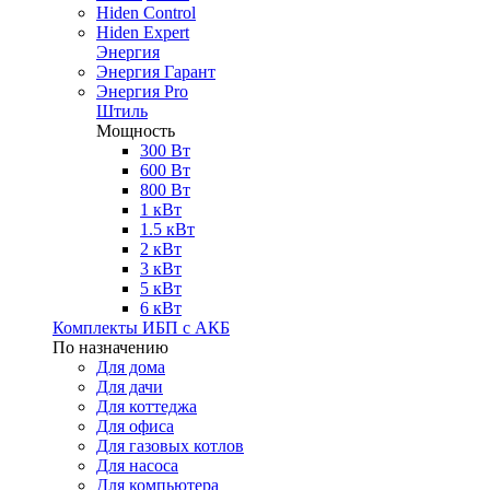
Hiden Control
Hiden Expert
Энергия
Энергия Гарант
Энергия Pro
Штиль
Мощность
300 Вт
600 Вт
800 Вт
1 кВт
1.5 кВт
2 кВт
3 кВт
5 кВт
6 кВт
Комплекты ИБП с АКБ
По назначению
Для дома
Для дачи
Для коттеджа
Для офиса
Для газовых котлов
Для насоса
Для компьютера