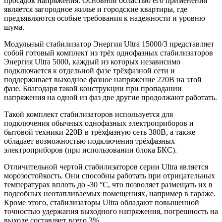
просадок напряжения. Основной областью его применения
является загородное жилье и городские квартиры, где
предъявляются особые требования к надежности и уровню
шума.
Модульный стабилизатор Энергия Ultra 15000/3 представляет
собой готовый комплект из трёх однофазных стабилизаторов
Энергия Ultra 5000, каждый из которых независимо
подключается к отдельной фазе трёхфазной сети и
поддерживает выходное фазное напряжение 220В на этой
фазе. Благодаря такой конструкции при пропадании
напряжения на одной из фаз две другие продолжают работать.
Такой комплект стабилизаторов используется для
подключения обычных однофазных электроприборов и
бытовой техники 220В в трёхфазную сеть 380В, а также
обладает возможностью подключения трёхфазных
электроприборов (при использовании блока БКС).
Отличительной чертой стабилизаторов серии Ultra является
морозостойкость. Они способны работать при отрицательных
температурах вплоть до -30 °C, что позволяет размещать их в
подсобных неотапливаемых помещениях, например в гараже.
Кроме этого, стабилизаторы Ultra обладают повышенной
точностью удержания выходного напряжения, погрешность на
выходе составляет всего 3%.