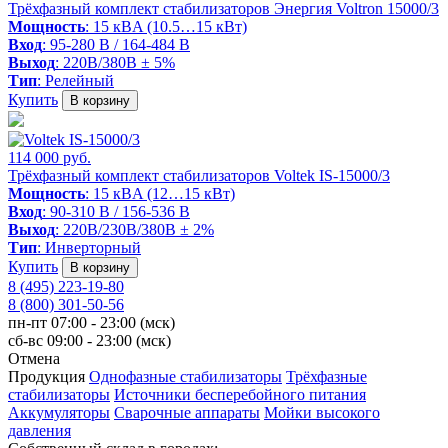
Трёхфазный комплект стабилизаторов Энергия Voltron 15000/3
Мощность
: 15 кВA (10.5…15 кВт)
Вход
: 95-280 В / 164-484 В
Выход
: 220В/380В ± 5%
Тип
: Релейный
Купить
В корзину
114 000 руб.
Трёхфазный комплект стабилизаторов Voltek IS-15000/3
Мощность
: 15 кВA (12…15 кВт)
Вход
: 90-310 В / 156-536 В
Выход
: 220В/230В/380В ± 2%
Тип
: Инверторный
Купить
В корзину
8 (495) 223-19-80
8 (800) 301-50-56
пн-пт 07:00 - 23:00 (мск)
сб-вс 09:00 - 23:00 (мск)
Отмена
Продукция
Однофазные стабилизаторы
Трёхфазные
стабилизаторы
Источники бесперебойного питания
Аккумуляторы
Сварочные аппараты
Мойки высокого
давления