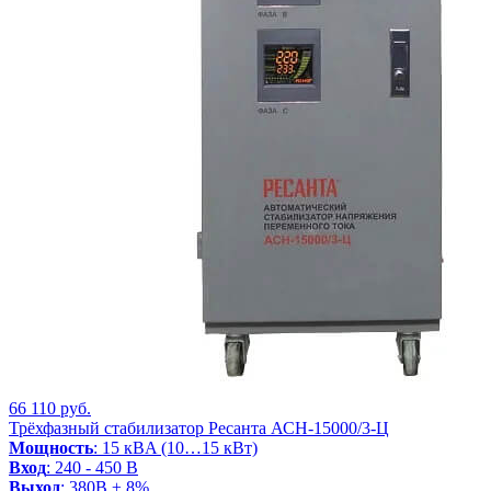
66 110 руб.
Трёхфазный стабилизатор Ресанта АСН-15000/3-Ц
Мощность
: 15 кВA (10…15 кВт)
Вход
: 240 - 450 В
Выход
: 380В ± 8%