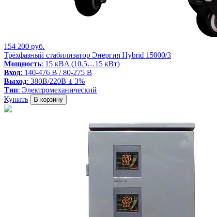
154 200 руб.
Трёхфазный стабилизатор Энергия Hybrid 15000/3
Мощность
: 15 кВA (10.5…15 кВт)
Вход
: 140-476 В / 80-275 В
Выход
: 380В/220В ± 3%
Тип
: Электромеханический
Купить
В корзину